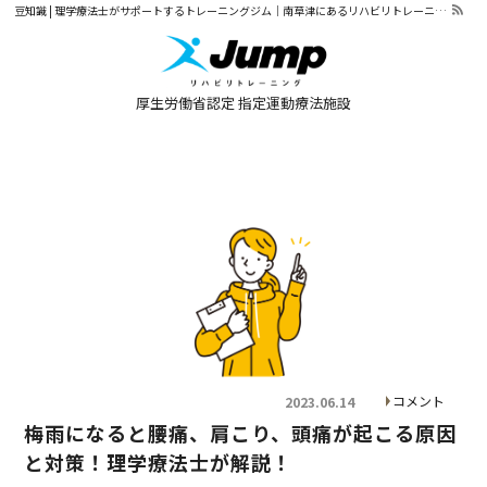
豆知識 | 理学療法士がサポートするトレーニングジム｜南草津にあるリハビリトレーニングJump
厚生労働省認定
指定運動療法施設
トップページ
豆知識
ジムメニュー・料金表
ご利用の流れ
施設の紹介
パーソナルトレーニング
オンライントレーニング
お知らせ
コメント
2023.06.14
梅雨になると腰痛、肩こり、頭痛が起こる原因
体験談
と対策！理学療法士が解説！
アクセス